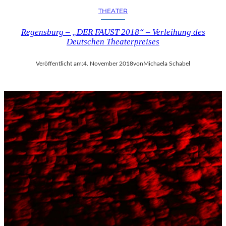
THEATER
Regensburg – „DER FAUST 2018“ – Verleihung des
Deutschen Theaterpreises
Veröffentlicht am:
4. November 2018
von
Michaela Schabel