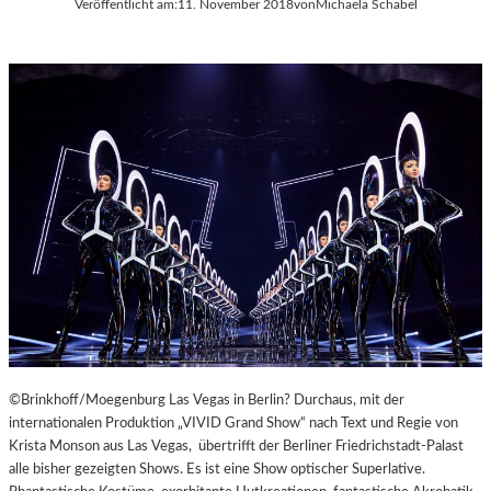
Veröffentlicht am:
11. November 2018
von
Michaela Schabel
A
Y
E
R
N
©Brinkhoff/Moegenburg Las Vegas in Berlin? Durchaus, mit der
internationalen Produktion „VIVID Grand Show“ nach Text und Regie von
Krista Monson aus Las Vegas, übertrifft der Berliner Friedrichstadt-Palast
alle bisher gezeigten Shows. Es ist eine Show optischer Superlative.