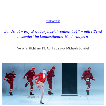
N
D
S
H
THEATER
U
T
Landshut – Ray Bradburys „Fahrenheit 451“ – mitreißend
–
inszeniert im Landestheater Niederbayern
T
H
O
Veröffentlicht am:
13. April 2025
von
Michaela Schabel
M
A
S
K
Ö
C
K
S
A
G
I