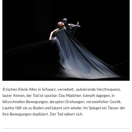
©Jochen Klenk Alles in Schwarz, vernebelt, pulsierende Herzfrequenz,
lauter Atmen, der Tod ist spürbar. Das Mädchen kämpft dagegen, in
blitzschnellen Bewegungen, abrupten Drehungen, verzweifelter Gestik.
Lautlos fällt sie zu Boden und bäumt sich wieder. Im Spiegel ein Tänzer der
ihre Bewegungen dupliziert. Der Tod nähert sich.