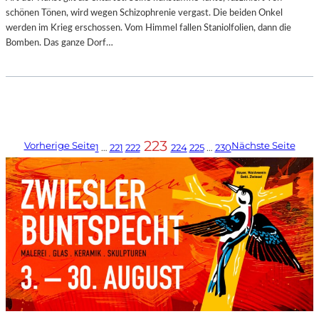
schönen Tönen, wird wegen Schizophrenie vergast. Die beiden Onkel
werden im Krieg erschossen. Vom Himmel fallen Staniolfolien, dann die
Bomben. Das ganze Dorf…
223
Vorherige Seite
Nächste Seite
1
…
221
222
224
225
…
230