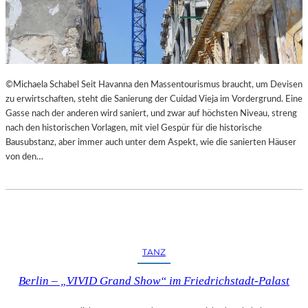
I
E
M
S
L
T
A
H
N
E
D
A
©Michaela Schabel Seit Havanna den Massentourismus braucht, um Devisen
E
T
zu erwirtschaften, steht die Sanierung der Cuidad Vieja im Vordergrund. Eine
S
E
Gasse nach der anderen wird saniert, und zwar auf höchsten Niveau, streng
T
R
nach den historischen Vorlagen, mit viel Gespür für die historische
H
Bausubstanz, aber immer auch unter dem Aspekt, wie die sanierten Häuser
E
von den…
A
T
E
R
N
I
E
TANZ
D
E
Berlin – „VIVID Grand Show“ im Friedrichstadt-Palast
R
B