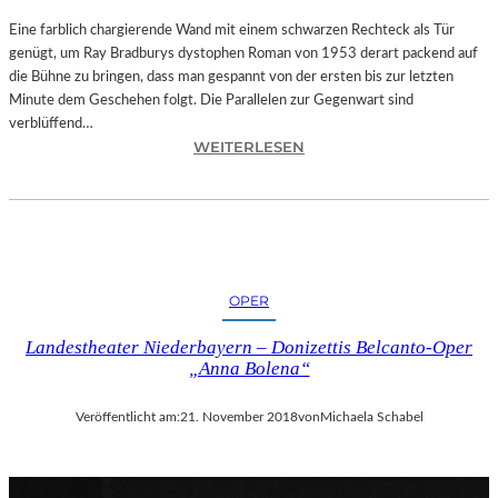
T
A
Eine farblich chargierende Wand mit einem schwarzen Rechteck als Tür
T
genügt, um Ray Bradburys dystophen Roman von 1953 derart packend auf
I
die Bühne zu bringen, dass man gespannt von der ersten bis zur letzten
O
Minute dem Geschehen folgt. Die Parallelen zur Gegenwart sind
N
verblüffend…
:
S
WEITERLESEN
L
S
A
T
N
Ü
D
C
S
K
H
„
OPER
U
U
T
N
Landestheater Niederbayern – Donizettis Belcanto-Oper
–
D
„Anna Bolena“
R
A
A
L
Veröffentlicht am:
21. November 2018
von
Michaela Schabel
Y
L
B
E
R
T
A
I