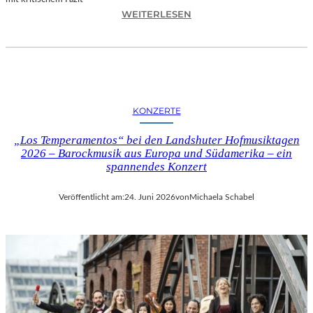
I
:
WEITERLESEN
L
H
M
A
M
N
I
N
T
E
B
S
I
KONZERTE
H
R
O
G
„Los Temperamentos“ bei den Landshuter Hofmusiktagen
F
I
2026 – Barockmusik aus Europa und Südamerika – ein
B
spannendes Konzert
T
A
M
U
I
Veröffentlicht am:
24. Juni 2026
von
Michaela Schabel
E
N
R
I
„
C
A
H
L
M
L
A
E
Y
R