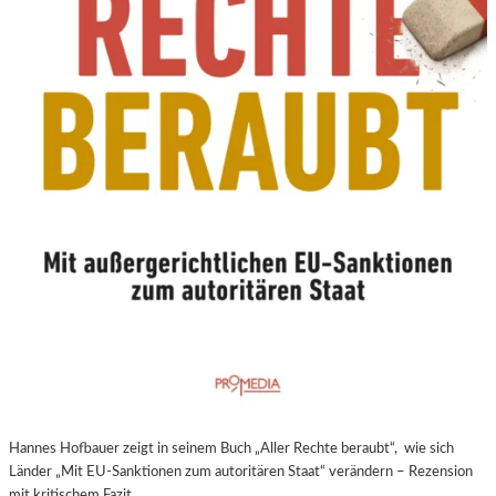
N
E
U
E
R
E
X
P
E
R
I
M
E
N
T
E
L
L
E
Hannes Hofbauer zeigt in seinem Buch „Aller Rechte beraubt“, wie sich
R
Länder „Mit EU-Sanktionen zum autoritären Staat“ verändern – Rezension
F
mit kritischem Fazit