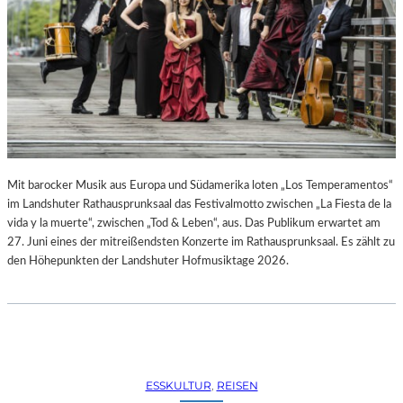
R
R
E
C
H
T
E
B
E
R
A
Mit barocker Musik aus Europa und Südamerika loten „Los Temperamentos“
U
im Landshuter Rathausprunksaal das Festivalmotto zwischen „La Fiesta de la
B
vida y la muerte“, zwischen „Tod & Leben“, aus. Das Publikum erwartet am
T
27. Juni eines der mitreißendsten Konzerte im Rathausprunksaal. Es zählt zu
“
den Höhepunkten der Landshuter Hofmusiktage 2026.
(
2
0
2
6
)
ESSKULTUR
, 
REISEN
–