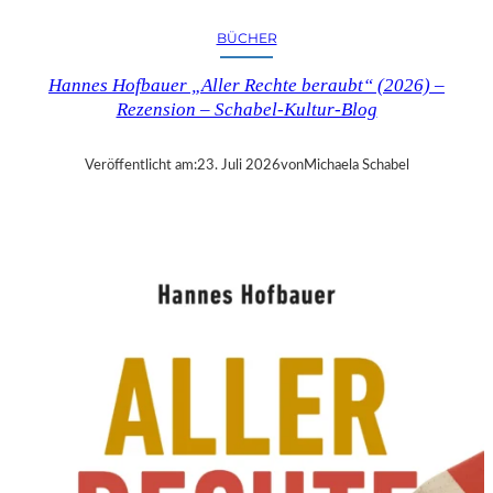
R
Y
BÜCHER
T
I
Hannes Hofbauer „Aller Rechte beraubt“ (2026) –
M
Rezension – Schabel-Kultur-Blog
E
“
–
Veröffentlicht am:
23. Juli 2026
von
Michaela Schabel
S
A
N
D
R
A
W
O
L
L
N
E
R
S