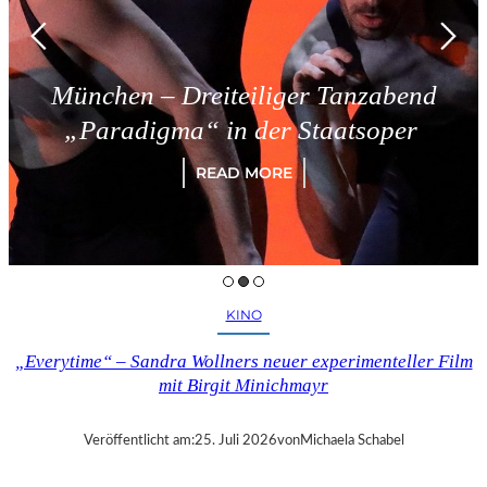
München – Dreiteiliger Tanzabend
„Paradigma“ in der Staatsoper
READ MORE
KINO
„Everytime“ – Sandra Wollners neuer experimenteller Film
mit Birgit Minichmayr
Veröffentlicht am:
25. Juli 2026
von
Michaela Schabel