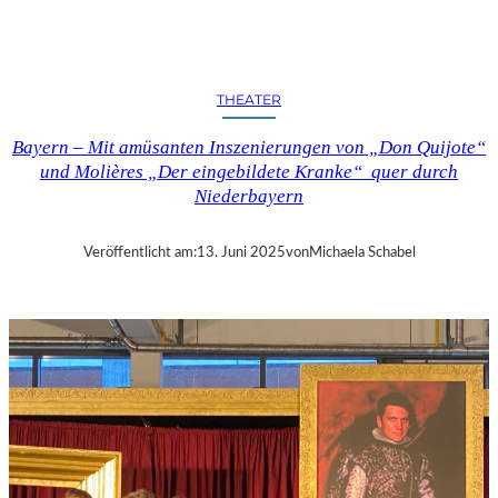
Y
E
R
N
THEATER
–
„
Bayern – Mit amüsanten Inszenierungen von „Don Quijote“
D
und Molières „Der eingebildete Kranke“ quer durch
E
Niederbayern
R
R
Ä
Veröffentlicht am:
13. Juni 2025
von
Michaela Schabel
U
B
E
R
K
N
E
I
SS
L