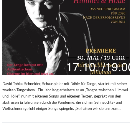
N
I
E
D
E
R
B
A
Y
E
R
N
David Tobias Schneider, Schauspieler mit Faible für Tango, startet mit seiner
zweiten Tangoshow . Ein Jahr lang arbeitete er an „Tangos zwischen Himmel
und Hölle“, nun mit eigenen Songs und eigenen Texten, geprägt von den
abstrusen Erfahrungen durch die Pandemie, die sich im Sehnsuchts- und
Weltschmerzgefühl einiger Songs spiegeln. „So hätten wir sie uns zum…