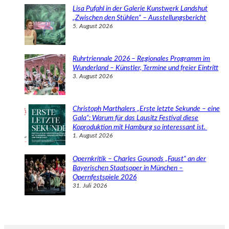
Lisa Pufahl in der Galerie Kunstwerk Landshut
„Zwischen den Stühlen“ – Ausstellungsbericht
5. August 2026
Ruhrtriennale 2026 – Regionales Programm im
Wunderland – Künstler, Termine und freier Eintritt
3. August 2026
Christoph Marthalers „Erste letzte Sekunde – eine
Gala“: Warum für das Lausitz Festival diese
Koproduktion mit Hamburg so interessant ist.
1. August 2026
Opernkritik – Charles Gounods „Faust“ an der
Bayerischen Staatsoper in München –
Opernfestspiele 2026
31. Juli 2026