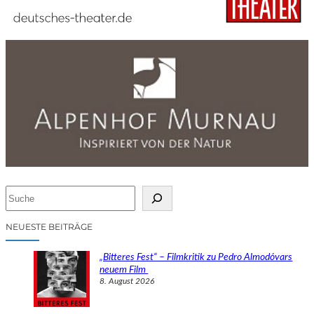
S
u
c
NEUESTE BEITRÄGE
h
e
„Bitteres Fest“ – Filmkritik zu Pedro Almodóvars
n
neuem Film
8. August 2026