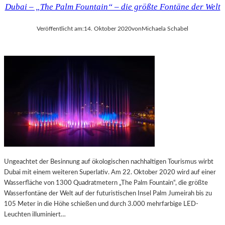
M
I
Dubai – „The Palm Fountain“ – die größte Fontäne der Welt
O
E
L
D
Veröffentlicht am:
14. Oktober 2020
von
Michaela Schabel
I
E
È
R
R
B
E
A
S
Y
E
„
R
D
N
E
R
E
I
N
Ungeachtet der Besinnung auf ökologischen nachhaltigen Tourismus wirbt
G
Dubai mit einem weiteren Superlativ. Am 22. Oktober 2020 wird auf einer
E
Wasserfläche von 1300 Quadratmetern „The Palm Fountain“, die größte
B
Wasserfontäne der Welt auf der futuristischen Insel Palm Jumeirah bis zu
I
105 Meter in die Höhe schießen und durch 3.000 mehrfarbige LED-
L
Leuchten illuminiert…
D