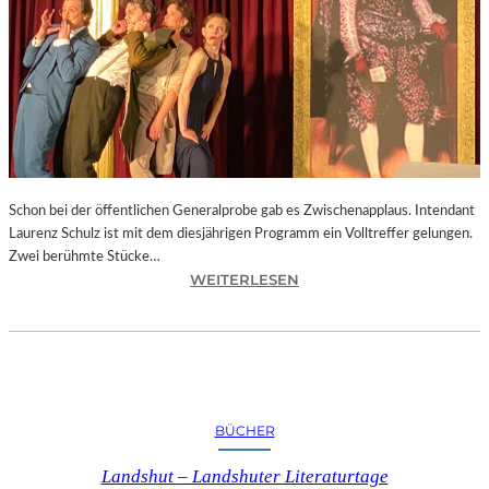
“
I
N
E
I
N
E
R
S
Schon bei der öffentlichen Generalprobe gab es Zwischenapplaus. Intendant
T
Laurenz Schulz ist mit dem diesjährigen Programm ein Volltreffer gelungen.
A
Zwei berühmte Stücke…
R
:
WEITERLESEN
K
B
E
A
N
Y
I
E
N
R
S
N
Z
BÜCHER
–
E
M
N
Landshut – Landshuter Literaturtage
I
I