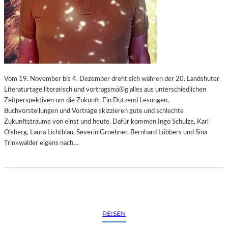
G
B
E
A
N
U
V
E
O
R
N
A
„
M
Vom 19. November bis 4. Dezember dreht sich währen der 20. Landshuter
D
L
Literaturtage literarisch und vortragsmäßig alles aus unterschiedlichen
O
A
Zeitperspektiven um die Zukunft. Ein Dutzend Lesungen,
N
N
Buchvorstellungen und Vorträge skizzieren gute und schlechte
Q
D
Zukunftsträume von einst und heute. Dafür kommen Ingo Schulze, Karl
U
E
Olsberg, Laura Lichtblau, Severin Groebner, Bernhard Lübbers und Sina
I
S
Trinkwalder eigens nach…
J
T
O
H
T
E
E
A
“
T
U
E
N
R
REISEN
D
N