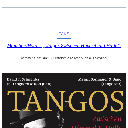
E
T
E
K
TANZ
R
A
München/Haar – „Tangos Zwischen Himmel und Hölle“
N
K
Veröffentlicht am:
13. Oktober 2020
von
Michaela Schabel
E
“
Q
U
E
R
D
U
R
C
H